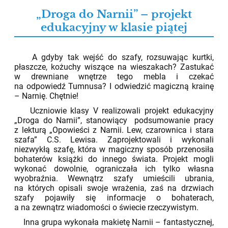
„Droga do Narnii” – projekt
edukacyjny w klasie piątej
02.06.2026
A gdyby tak wejść do szafy, rozsuwając kurtki,
płaszcze, kożuchy wiszące na wieszakach? Zastukać
w drewniane wnętrze tego mebla i czekać
na odpowiedź Tumnusa? I odwiedzić magiczną krainę
– Narnię. Chętnie!
Uczniowie klasy V realizowali projekt edukacyjny
„Droga do Narnii”, stanowiący podsumowanie pracy
z lekturą „Opowieści z Narnii. Lew, czarownica i stara
szafa” C.S. Lewisa. Zaprojektowali i wykonali
niezwykłą szafę, która w magiczny sposób przenosiła
bohaterów książki do innego świata. Projekt mogli
wykonać dowolnie, ograniczała ich tylko własna
wyobraźnia. Wewnątrz szafy umieścili ubrania,
na których opisali swoje wrażenia, zaś na drzwiach
szafy pojawiły się informacje o bohaterach,
a na zewnątrz wiadomości o świecie rzeczywistym.
Inna grupa wykonała makietę Narnii – fantastycznej,