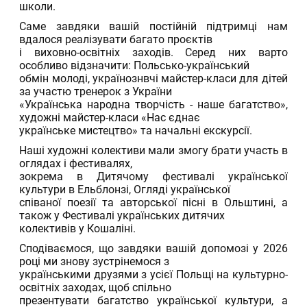
школи.
Саме завдяки вашій постійній підтримці нам
вдалося реалізувати багато проєктів
і виховно-освітніх заходів. Серед них варто
особливо відзначити: Польсько-український
обмін молоді, українознвчі майстер-класи для дітей
за участю тренерок з України
«Українська народна творчість - наше багатство»,
художні майстер-класи «Нас єднає
українське мистецтво» та начальні екскурсії.
Наші художні колективи мали змогу брати участь в
оглядах і фестивалях,
зокрема в Дитячому фестивалі української
культури в Ельблонзі, Огляді української
співаної поезії та авторської пісні в Ольштині, а
також у Фестивалі українських дитячих
колективів у Кошаліні.
Сподіваємося, що завдяки вашій допомозі у 2026
році ми знову зустрінемося з
українськими друзями з усієї Польщі на культурно-
освітніх заходах, щоб спільно
презентувати багатство української культури, а