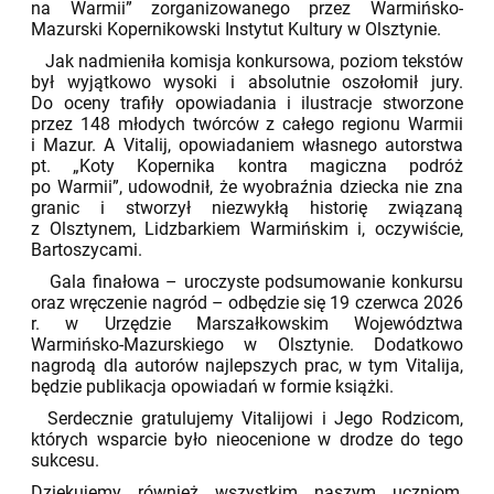
na Warmii” zorganizowanego przez Warmińsko-
Mazurski Kopernikowski Instytut Kultury w Olsztynie.
Jak nadmieniła komisja konkursowa, poziom tekstów
był wyjątkowo wysoki i absolutnie oszołomił jury.
Do oceny trafiły opowiadania i ilustracje stworzone
przez 148 młodych twórców z całego regionu Warmii
i Mazur. A Vitalij, opowiadaniem własnego autorstwa
pt. „Koty Kopernika kontra magiczna podróż
po Warmii”, udowodnił, że wyobraźnia dziecka nie zna
granic i stworzył niezwykłą historię związaną
z Olsztynem, Lidzbarkiem Warmińskim i, oczywiście,
Bartoszycami.
Gala finałowa – uroczyste podsumowanie konkursu
oraz wręczenie nagród – odbędzie się 19 czerwca 2026
r. w Urzędzie Marszałkowskim Województwa
Warmińsko-Mazurskiego w Olsztynie. Dodatkowo
nagrodą dla autorów najlepszych prac, w tym Vitalija,
będzie publikacja opowiadań w formie książki.
Serdecznie gratulujemy Vitalijowi i Jego Rodzicom,
których wsparcie było nieocenione w drodze do tego
sukcesu.
Dziękujemy również wszystkim naszym uczniom,