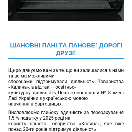
ШАНОВНІ ПАНІ ТА ПАНОВЕ! ДОРОГІ
ДРУЗІ!
13.04.2026
Щиро дякуємо вам за те, що ви залишалися з нами
та всіма можливими
способами підтримували діяльність Товариства
«Калина», а відтак — освітньо-
культурну діяльність Початкової школи № 8 імені
Лесі Українки з українською мовою
навчання в Бартошицях.
Висловлюємо глибоку вдячність за перерахування
1,5 % податку у 2025 році на
користь нашого Товариства «Калина», яке вже
понад 20-ти років підтримує діяльність