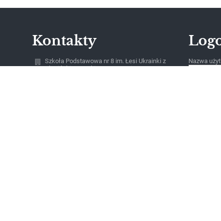
Kontakty
Log
Szkoła Podstawowa nr 8 im. Łesi Ukrainki z
Nazwa użyt
Ukraińskim Językiem Nauczania w
Bartoszycach, Bartoszyce, ul. Leśna 1
Hasło:
sekretariat@sp8.bartoszyce.pl
530231207
ul. Leśna 1
11-200 Bartoszyce
Poland
Zapomniałe