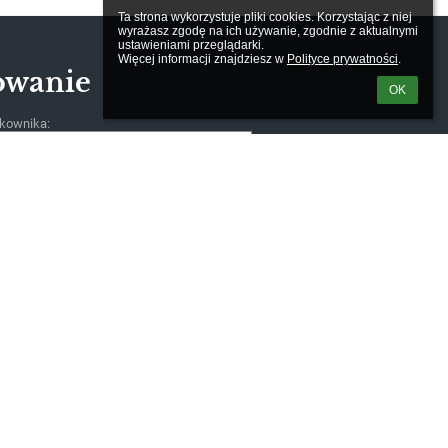
Ta strona wykorzystuje pliki cookies. Korzystając z niej 
wyrażasz zgodę na ich używanie, zgodnie z aktualnymi 
ustawieniami przeglądarki.

Więcej informacji znajdziesz w 
Polityce prywatności
.
owanie
OK
kownika:
m loginu lub hasła